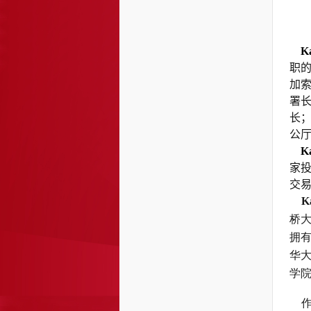
Kai
职的
加
署
长；
公
Ka
家
交
K
桥
拥
华
学
  