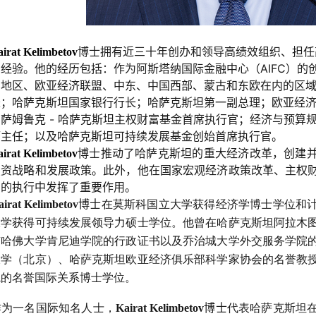
博士拥有近三十年创办和领导高绩效组织、担任
rat Kelimbetov
经验。他的经历包括：作为阿斯塔纳国际金融中心（AIFC）的
索地区、欧亚经济联盟、中东、中国西部、蒙古和东欧在内的区
长；哈萨克斯坦国家银行行长；哈萨克斯坦第一副总理；欧亚经
萨姆鲁克 - 哈萨克斯坦主权财富基金首席执行官；经济与预算
厅主任；以及哈萨克斯坦可持续发展基金创始首席执行官。
博士推动了哈萨克斯坦的重大经济改革，创建
irat Kelimbetov
投资战略和发展政策。此外，他在国家宏观经济政策改革、主权
易的执行中发挥了重要作用。
博士
airat Kelimbetov
在莫斯科国立大学获得经济学博士学位和
大学获得可持续发展领导力硕士学位。他曾在哈萨克斯坦阿拉木
有哈佛大学肯尼迪学院的行政证书以及乔治城大学外交服务学院
大学（北京）、哈萨克斯坦欧亚经济俱乐部科学家协会的名誉教
院的名誉国际关系博士学位。
博士
  作为一名国际知名人士，
Kairat Kelimbetov
代表哈萨克斯坦