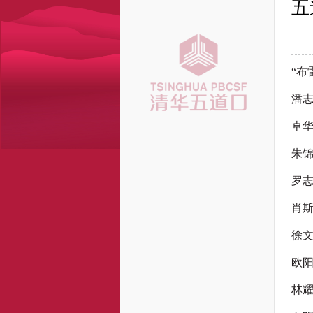
五
“布
潘志
卓
朱锦
罗
肖斯
徐
欧
林