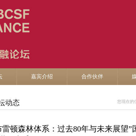
坛
嘉宾介绍
合作伙伴
坛动态
您现在的
布雷顿森林体系：过去80年与未来展望”国